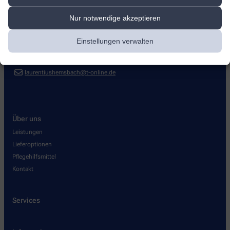
Laurentius-Apotheke
Nur notwendige akzeptieren
Bachgasse 89
,
69502
Hemsbach
+49-6201/49 33 60
Einstellungen verwalten
+49-6201/49 33 62
laurentiushemsbach@t-online.de
Über uns
Leistungen
Lieferoptionen
Pflegehilfsmittel
Kontakt
Services