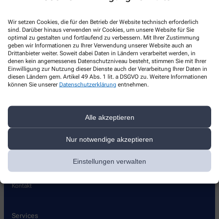
Kontakt
Wir setzen Cookies, die für den Betrieb der Website technisch erforderlich
sind. Darüber hinaus verwenden wir Cookies, um unsere Website für Sie
Laurentius-Apotheke
optimal zu gestalten und fortlaufend zu verbessern. Mit Ihrer Zustimmung
geben wir Informationen zu Ihrer Verwendung unserer Website auch an
Bachgasse 89
,
69502
Hemsbach
Drittanbieter weiter. Soweit dabei Daten in Ländern verarbeitet werden, in
denen kein angemessenes Datenschutzniveau besteht, stimmen Sie mit Ihrer
+49-6201/49 33 60
Einwilligung zur Nutzung dieser Dienste auch der Verarbeitung Ihrer Daten in
diesen Ländern gem. Artikel 49 Abs. 1 lit. a DSGVO zu. Weitere Informationen
+49-6201/49 33 62
können Sie unserer
Datenschutzerklärung
entnehmen.
laurentiushemsbach@t-online.de
Alle akzeptieren
Über uns
Nur notwendige akzeptieren
Leistungen
Einstellungen verwalten
Lieferoptionen
Pflegehilfsmittel
Kontakt
Services